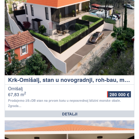
Krk-Omišalj, stan u novogradnji, roh-bau, mirna lokacija, neposredna blizina mora!
Omišalj
2
67,83 m
280 000 €
Prodajemo 2S+DB stan na prvom katu u neposrednoj blizini morske obale.
Zgrada...
DETALJI