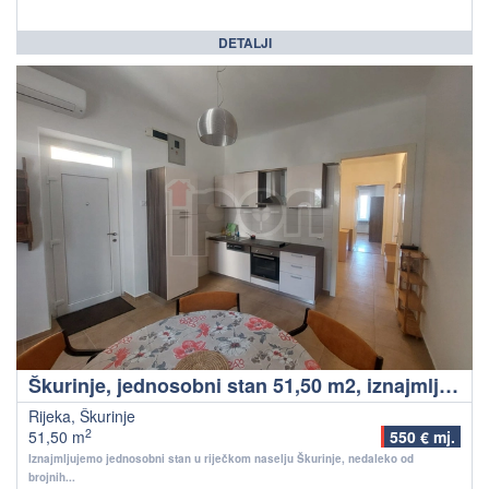
DETALJI
Škurinje, jednosobni stan 51,50 m2, iznajmljujemo!
Rijeka, Škurinje
2
51,50 m
550 € mj.
Iznajmljujemo jednosobni stan u riječkom naselju Škurinje, nedaleko od
brojnih...