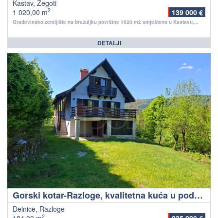
Kastav, Žegoti
2
1 020,00 m
139 000 €
Građevinsko zemljište na brežuljku površine 1020 m2 smješteno u Kastavu,...
DETALJI
Gorski kotar-Razloge, kvalitetna kuća u području Nacionalnog parka Risnjak
Delnice, Razloge
2