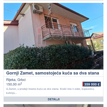
Gornji Zamet, samostojeća kuća sa dva stana
Rijeka, Grbci
2
150,00 m
359 000 €
G.Zamet, u prodaji imamo kuću sa dva stana. Svaki ima 3 sobe, kupaonicu,
kuhinju...
DETALJI