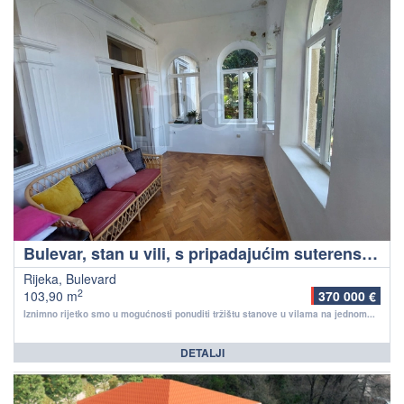
Bulevar, stan u vili, s pripadajućim suterenskim prostorom, lijepa okućnica, super lokacija!
Rijeka, Bulevard
2
103,90 m
370 000 €
Iznimno rijetko smo u mogućnosti ponuditi tržištu stanove u vilama na jednom...
DETALJI