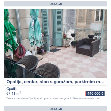
DETALJI
Opatija, centar, stan s garažom, parkirnim mjestom i terasom, top lokacija!
Opatija
2
67,41 m
440 000 €
Prodajemo stan u Opatiji u strogom centru, svega nekoliko minuta udaljen od...
DETALJI