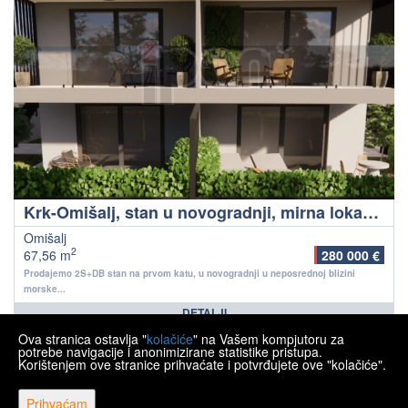
Krk-Omišalj, stan u novogradnji, mirna lokacija, 200 m od mora!
Omišalj
2
67,56 m
280 000 €
Prodajemo 2S+DB stan na prvom katu, u novogradnji u neposrednoj blizini
morske...
DETALJI
Ova stranica ostavlja "
kolačiće
" na Vašem kompjutoru za
<<
<
1
2
3
4
5
6
7
>
>>
potrebe navigacije i anonimizirane statistike pristupa.
Korištenjem ove stranice prihvaćate i potvrđujete ove "kolačiće".
Prihvaćam
Copyright © 2026 Ipon nekretnine