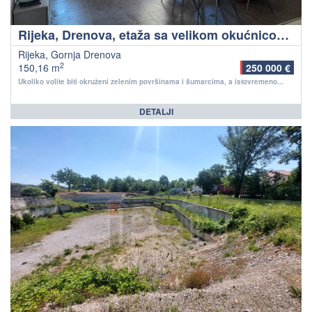
Rijeka, Drenova, etaža sa velikom okućnicom, prirodno okruženje!
Rijeka, Gornja Drenova
2
150,16 m
250 000 €
Ukoliko volite biti okruženi zelenim površinama i šumarcima, a istovremeno...
DETALJI