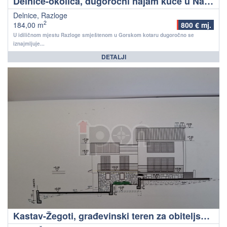
Delnice-okolica, dugoročni najam kuće u Nacionalnom parku Risnjak
Delnice, Razloge
2
184,00 m
800 € mj.
U idiličnom mjestu Razloge smještenom u Gorskom kotaru dugoročno se
iznajmljuje...
DETALJI
Kastav-Žegoti, građevinski teren za obiteljsku kuću sa plaćenim svim davanjima do početka gradnje