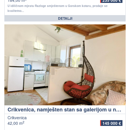
184,00 m
235 000 €
U idiličnom mjestu Razloge smještenom u Gorskom kotaru, prodaje se
kvalitetno...
DETALJI
Crikvenica, namješten stan sa galerijom u novijoj zgradi
Crikvenica
2
42,00 m
145 000 €