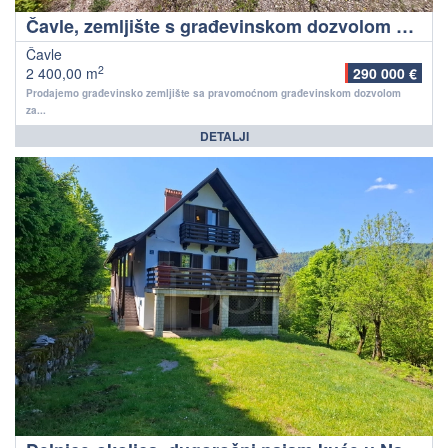
Čavle, zemljište s građevinskom dozvolom za poslovno stambeni objekt!
Čavle
2
2 400,00 m
290 000 €
Prodajemo građevinsko zemljište sa pravomoćnom građevinskom dozvolom
za...
DETALJI