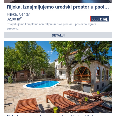
Rijeka, iznajmljujemo uredski prostor u psolovnoj zgradi s liftom u strogom centru grada!
Rijeka, Centar
2
32,00 m
600 € mj.
Iznajmljujemo kompletno opremljen uredski prostor u poslovnoj zgradi u
strogom...
DETALJI