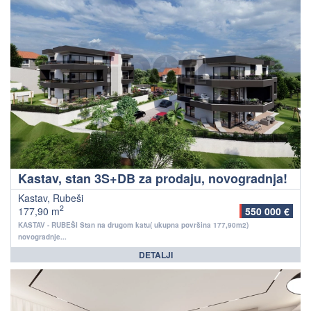
Kastav, stan 3S+DB za prodaju, novogradnja!
Kastav, Rubeši
2
177,90 m
550 000 €
KASTAV - RUBEŠI Stan na drugom katu( ukupna površina 177,90m2)
novogradnje...
DETALJI