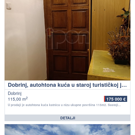
Dobrinj, autohtona kuća u staroj turističkoj jezgri sa pogledom na more
Dobrinj
2
115,00 m
175 000 €
U prodaji je autohtona kuća katnica u nizu ukupne površina 115m2. Sastoji...
DETALJI