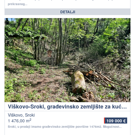
prekrasnog...
DETALJI
Viškovo-Sroki, građevinsko zemljište za kuću ili za zgradu sa 6 stanova
Viškovo, Sroki
2
1 476,00 m
109 000 €
Sroki, u prodaji imamo građevinsko zemljište površine 1476m2. Mogućnost...