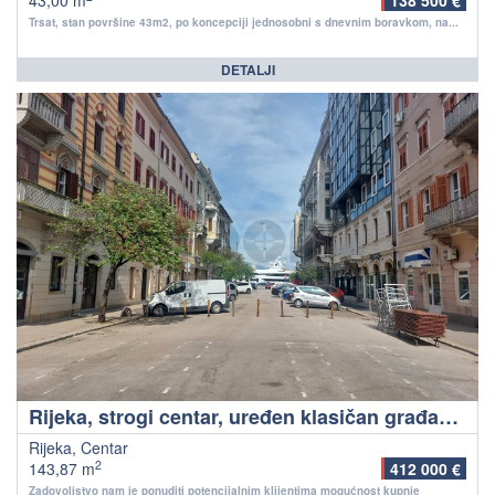
43,00 m
138 500 €
Trsat, stan površine 43m2, po koncepciji jednosobni s dnevnim boravkom, na...
DETALJI
Rijeka, strogi centar, uređen klasičan građanski stan na traženoj lokaciji!
Rijeka, Centar
2
143,87 m
412 000 €
Zadovoljstvo nam je ponuditi potencijalnim klijentima mogućnost kupnje