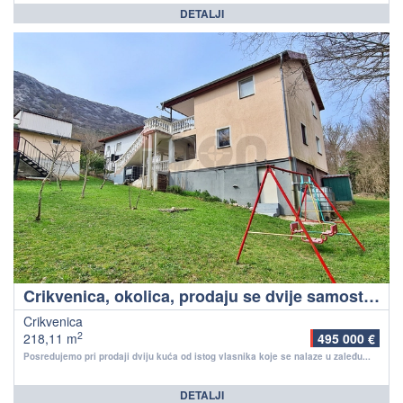
DETALJI
Crikvenica, okolica, prodaju se dvije samostojeće kuće s 4 stambene jedinice.
Crikvenica
2
218,11 m
495 000 €
Posredujemo pri prodaji dviju kuća od istog vlasnika koje se nalaze u zaleđu...
DETALJI