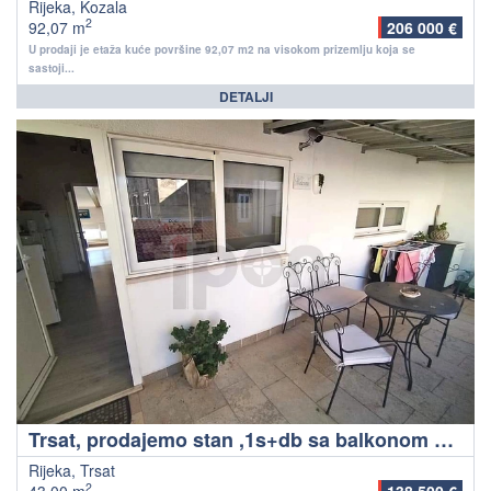
Rijeka, Kozala
2
92,07 m
206 000 €
U prodaji je etaža kuće površine 92,07 m2 na visokom prizemlju koja se
sastoji...
DETALJI
Trsat, prodajemo stan ,1s+db sa balkonom na 1 katu
Rijeka, Trsat
2