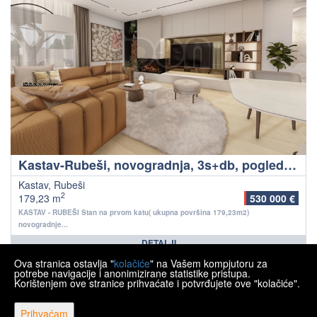
Kastav-Rubeši, novogradnja, 3s+db, pogled na Opatiju
Kastav, Rubeši
2
179,23 m
530 000 €
KASTAV - RUBEŠI Stan na prvom katu( ukupna površina 179,23m2)
novogradnje...
DETALJI
Ova stranica ostavlja "
kolačiće
" na Vašem kompjutoru za
<<
<
3
4
5
6
7
8
9
>
>>
potrebe navigacije i anonimizirane statistike pristupa.
Korištenjem ove stranice prihvaćate i potvrđujete ove "kolačiće".
Prihvaćam
Copyright © 2026 Ipon nekretnine