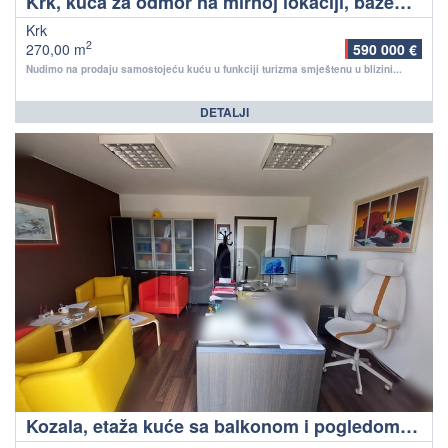
Krk, kuća za odmor na mirnoj lokaciji, bazen, blizina plaže, uhodan najam u sezoni, prodaja!
Krk
2
270,00 m
590 000 €
Nudimo na prodaju samostojeću kuću u funkciji turizma smještenu u blizini...
DETALJI
Kozala, etaža kuće sa balkonom i pogledom na more, parking!