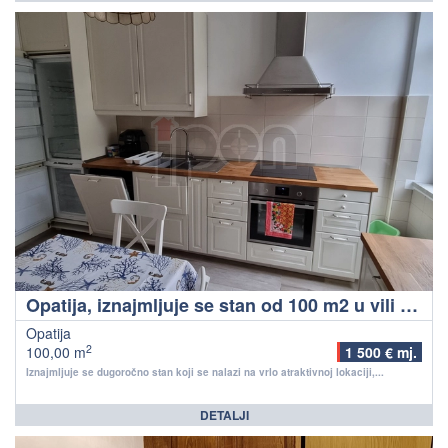
Opatija, iznajmljuje se stan od 100 m2 u vili na 1. katu sa balkonom i pogledom, 100 m od mora
Opatija
2
100,00 m
1 500 € mj.
Iznajmljuje se dugoročno stan koji se nalazi na vrlo atraktivnoj lokaciji,...
DETALJI