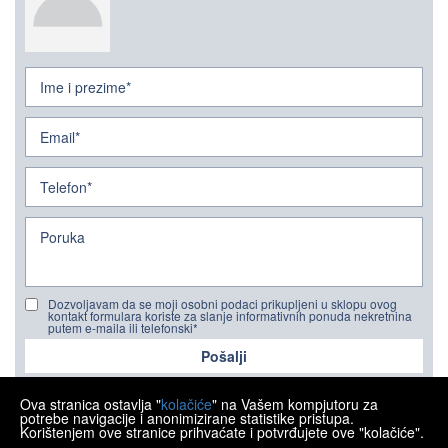
Dozvoljavam da se moji osobni podaci prikupljeni u sklopu ovog
kontakt formulara koriste za slanje informativnih ponuda nekretnina
putem e-maila ili telefonski*
Pošalji
Ova stranica ostavlja "
kolačiće
" na Vašem kompjutoru za
potrebe navigacije i anonimizirane statistike pristupa.
Korištenjem ove stranice prihvaćate i potvrđujete ove "kolačiće".