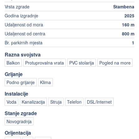
Vrsta zgrade
Stambena
Godina izgradnje
2025
Udaljenost od mora
160 m
Udaljenost od centra
800 m
Br. parkirnih mjesta
1
Razna svojstva
Balkon
Protuprovalna vrata
PVC stolarija
Pogled na more
Grijanje
Podno grijanje
Klima
Instalacije
Voda
Kanalizacija
Struja
Telefon
DSL/Internet
Stanje zgrade
Novogradnja
Orijentacija