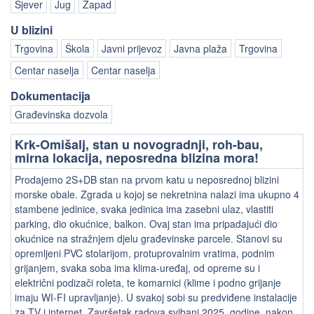
Sjever
Jug
Zapad
U blizini
Trgovina
Škola
Javni prijevoz
Javna plaža
Trgovina
Centar naselja
Centar naselja
Dokumentacija
Građevinska dozvola
Krk-Omišalj, stan u novogradnji, roh-bau,
mirna lokacija, neposredna blizina mora!
Prodajemo 2S+DB stan na prvom katu u neposrednoj blizini
morske obale. Zgrada u kojoj se nekretnina nalazi ima ukupno 4
stambene jedinice, svaka jedinica ima zasebni ulaz, vlastiti
parking, dio okućnice, balkon. Ovaj stan ima pripadajući dio
okućnice na stražnjem djelu građevinske parcele. Stanovi su
opremljeni PVC stolarijom, protuprovalnim vratima, podnim
grijanjem, svaka soba ima klima-uređaj, od opreme su i
električni podizači roleta, te komarnici (klime i podno grijanje
imaju WI-FI upravljanje). U svakoj sobi su predviđene instalacije
za TV i internet. Završetak radova svibanj 2025. godine, nakon