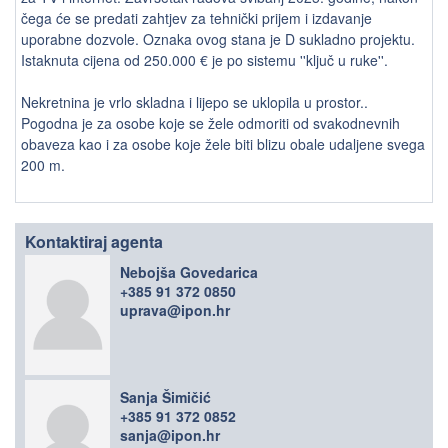
čega će se predati zahtjev za tehnički prijem i izdavanje
uporabne dozvole. Oznaka ovog stana je D sukladno projektu.
Istaknuta cijena od 250.000 € je po sistemu ''ključ u ruke''.
Nekretnina je vrlo skladna i lijepo se uklopila u prostor..
Pogodna je za osobe koje se žele odmoriti od svakodnevnih
obaveza kao i za osobe koje žele biti blizu obale udaljene svega
200 m.
Kontaktiraj agenta
Nebojša Govedarica
+385 91 372 0850
uprava@ipon.hr
Sanja Šimičić
+385 91 372 0852
sanja@ipon.hr