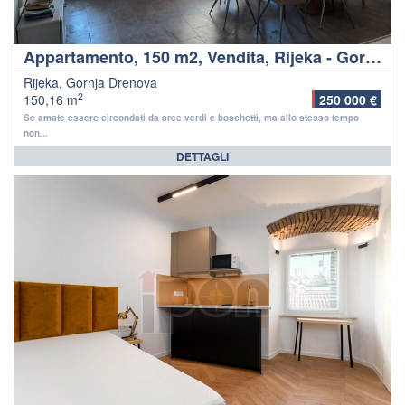
Appartamento, 150 m2, Vendita, Rijeka - Gornja Drenova
Rijeka, Gornja Drenova
2
150,16 m
250 000 €
Se amate essere circondati da aree verdi e boschetti, ma allo stesso tempo
non...
DETTAGLI