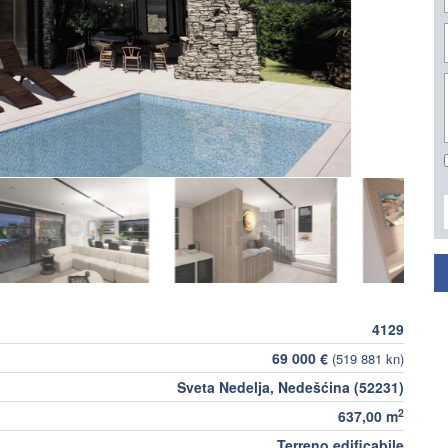
4129
69 000 €
(519 881 kn)
Sveta Nedelja, Nedešćina (52231)
2
637,00 m
Terreno edificabile