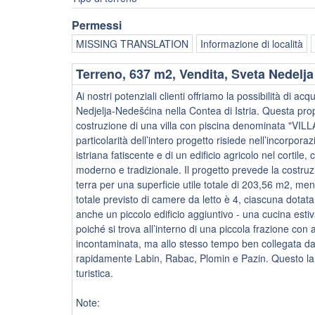
Permessi
MISSING TRANSLATION
Informazione di località
Terreno, 637 m2, Vendita, Sveta Nedelja
Ai nostri potenziali clienti offriamo la possibilità di a
Nedjelja-Nedešćina nella Contea di Istria. Questa prop
costruzione di una villa con piscina denominata "VILLA
particolarità dell’intero progetto risiede nell’incorpor
istriana fatiscente e di un edificio agricolo nel cortile
moderno e tradizionale. Il progetto prevede la costruzi
terra per una superficie utile totale di 203,56 m2, men
totale previsto di camere da letto è 4, ciascuna dotata 
anche un piccolo edificio aggiuntivo - una cucina esti
poiché si trova all’interno di una piccola frazione c
incontaminata, ma allo stesso tempo ben collegata da
rapidamente Labin, Rabac, Plomin e Pazin. Questo la 
turistica.
Note: