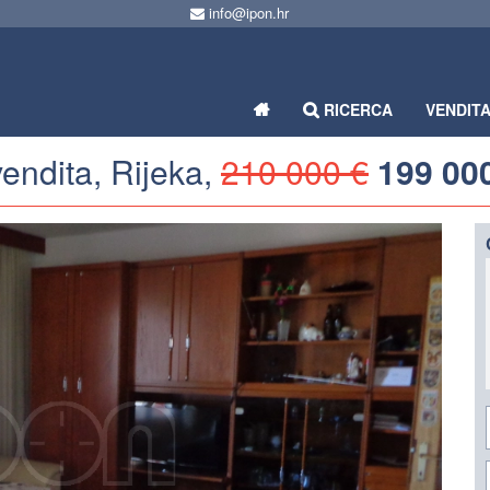
info@ipon.hr
RICERCA
VENDIT
vendita, Rijeka,
210 000 €
199 00