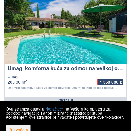
Umag, komforna kuća za odmor na velikoj okućnici sa bazenom
Umag
2
265,00 m
1 350 000 €
Ova vrlo zanimljiva kuća za odmor površine 265 m² sastoji se od 4 objekta...
DETALJI
Ova stranica ostavlja "
kolačiće
" na Vašem kompjutoru za
<<
<
1
2
3
4
5
6
>
>>
potrebe navigacije i anonimizirane statistike pristupa.
Korištenjem ove stranice prihvaćate i potvrđujete ove "kolačiće".
Prihvaćam
Copyright © 2026 Ipon nekretnine