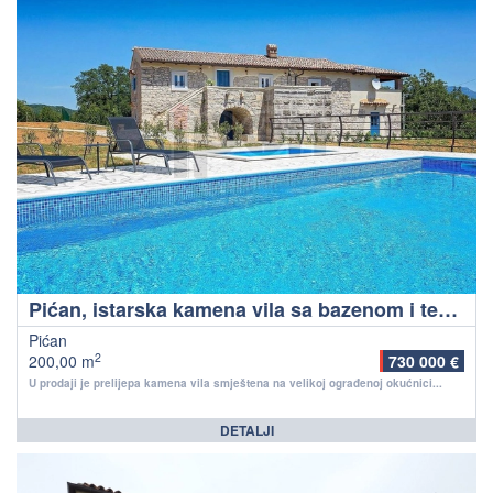
Pićan, istarska kamena vila sa bazenom i teniskim terenom
Pićan
2
200,00 m
730 000 €
U prodaji je prelijepa kamena vila smještena na velikoj ograđenoj okućnici...
DETALJI