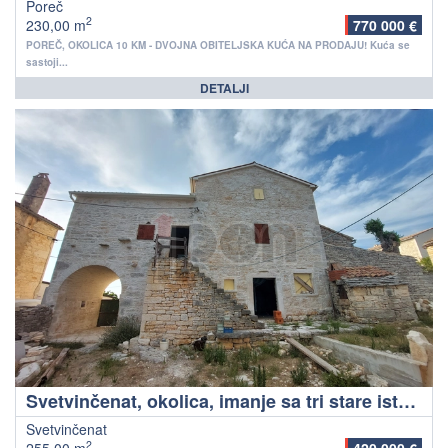
Poreč
2
230,00 m
770 000 €
POREČ, OKOLICA 10 KM - DVOJNA OBITELJSKA KUĆA NA PRODAJU! Kuća se
sastoji...
DETALJI
Svetvinčenat, okolica, imanje sa tri stare istarske kuće, rijetkost!
Svetvinčenat
2