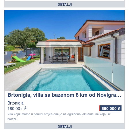
DETALJI
Brtonigla, villa sa bazenom 8 km od Novigrada i najbliže plaže
Brtonigla
2
180,00 m
690 000 €
Vila koju imamo u ponudi smještena je na ograđenoj okućnici na kojoj se
nalazi...
DETALJI