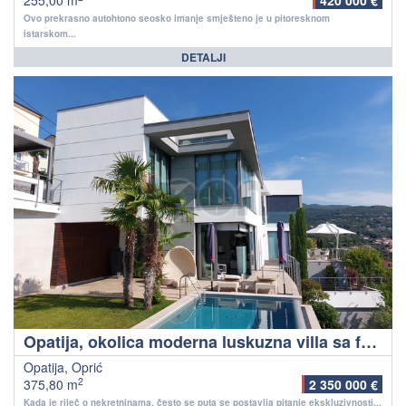
255,00 m
420 000 €
Ovo prekrasno autohtono seosko imanje smješteno je u pitoresknom
istarskom...
DETALJI
Opatija, okolica moderna luskuzna villa sa fenomenalnim pogledom na Kvarner!
Opatija, Oprić
2
375,80 m
2 350 000 €
Kada je riječ o nekretninama, često se puta se postavlja pitanje ekskluzivnosti...