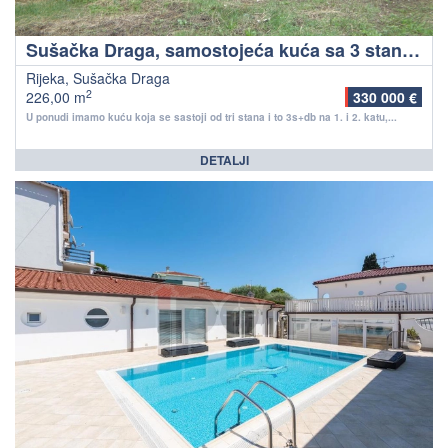
Sušačka Draga, samostojeća kuća sa 3 stana i garaža
Rijeka, Sušačka Draga
2
226,00 m
330 000 €
U ponudi imamo kuću koja se sastoji od tri stana i to 3s+db na 1. i 2. katu,...
DETALJI