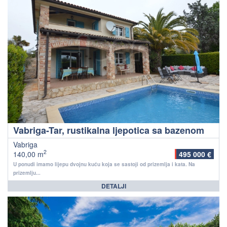
Vabriga-Tar, rustikalna ljepotica sa bazenom
Vabriga
2
140,00 m
495 000 €
U ponudi imamo lijepu dvojnu kuću koja se sastoji od prizemlja i kata. Na
prizemlju...
DETALJI