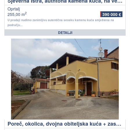
Sjeverna Istra, authtona kamena kuća, na velikoj uređenoj okućnici!
Oprtalj
2
255,00 m
390 000 €
U prodaji nudimo zanimljivu autentična seosku kamenu kuća smještena na
području...
DETALJI
Poreč, okolica, dvojna obiteljska kuća + zasebni apartman, na prodaju!