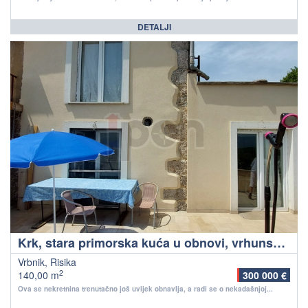
DETALJI
Krk, stara primorska kuća u obnovi, vrhunski pogled na more!
Vrbnik, Risika
2
140,00 m
300 000 €
Ova se nekretnina trenutačno još uvijek obnavlja, a radi se o nekadašnjoj...