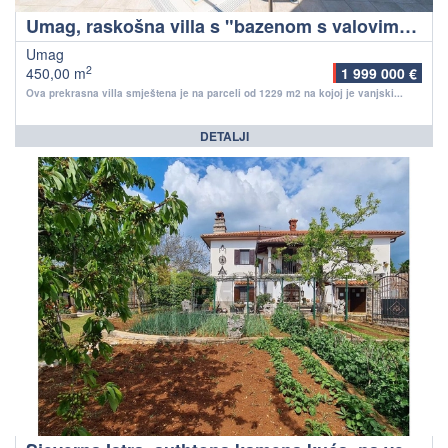
Umag, raskošna villa s "bazenom s valovima", 1. red do mora
Umag
2
450,00 m
1 999 000 €
Ova prekrasna villa smještena je na parceli od 1229 m2 na kojoj je vanjski...
DETALJI