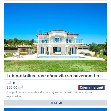
Labin-okolica, raskošna vila sa bazenom i pogledom na more
Labin
2
350,00 m
Cijena na upit
Ova prekrasna vila predstavlja mali raj koji se nalazi u mirnom mjestu u
neposrednoj...
DETALJI