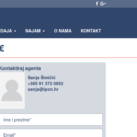
ODAJA
NAJAM
O NAMA
KONTAKT
€
Kontaktiraj agenta
Sanja Šimičić
+385 91 372 0852
sanja@ipon.hr