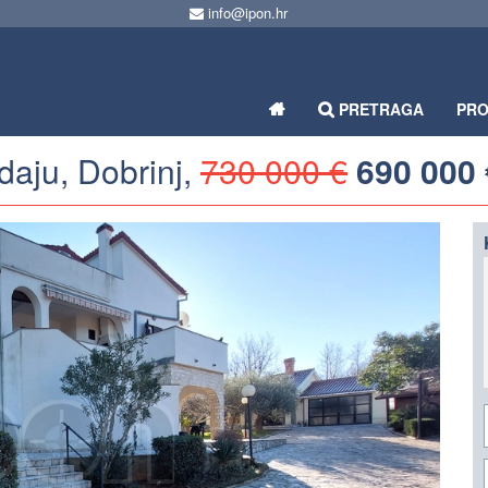
info@ipon.hr
PRETRAGA
PR
aju, Dobrinj,
730 000 €
690 000 