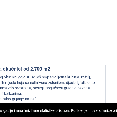
na okućnici od 2.700 m2
 okućnici gdje su se još smjestile ljetna kuhinja, roštilj,
ih mjesta koja su natkrivena zelenilom, dječje igralište, te
nica vrlo prostrana, postoji mogućnost gradnje bazena.
m i balkonima.
tralno grijanje na naftu.
jekt ili za turističke svrhe.
gacije i anonimizirane statistike pristupa. Korištenjem ove stranice pri