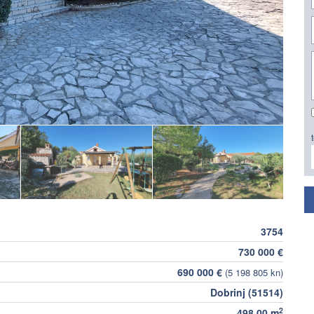
3754
730 000 €
690 000 €
(5 198 805 kn)
Dobrinj (51514)
2
498,00 m