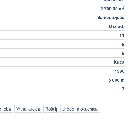
2
2 700,00 m
Samostojeća
U izradi
11
9
9
Kuća
1996
5 000 m
7
onoba
Vrtna kućica
Roštilj
Uređena okućnica