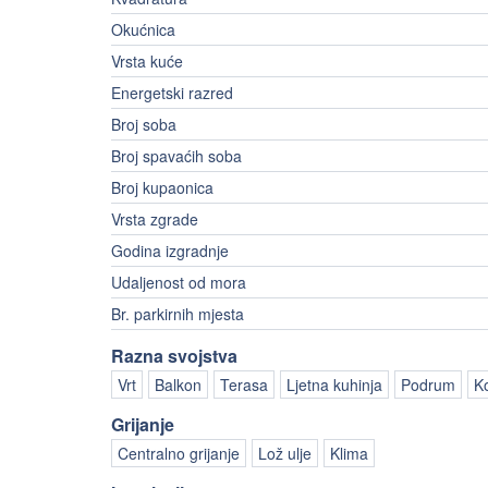
Okućnica
Vrsta kuće
Energetski razred
Broj soba
Broj spavaćih soba
Broj kupaonica
Vrsta zgrade
Godina izgradnje
Udaljenost od mora
Br. parkirnih mjesta
Razna svojstva
Vrt
Balkon
Terasa
Ljetna kuhinja
Podrum
K
Grijanje
Centralno grijanje
Lož ulje
Klima