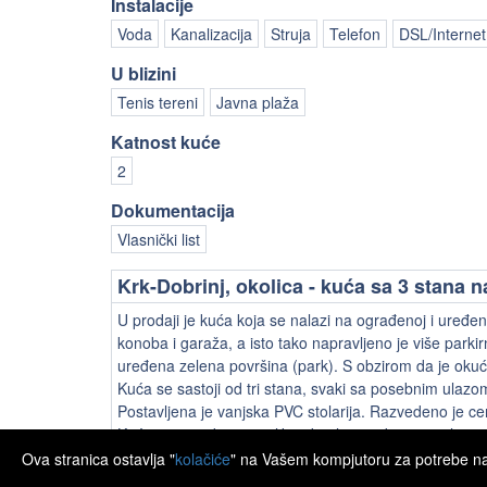
Instalacije
Voda
Kanalizacija
Struja
Telefon
DSL/Internet
U blizini
Tenis tereni
Javna plaža
Katnost kuće
2
Dokumentacija
Vlasnički list
Krk-Dobrinj, okolica - kuća sa 3 stana 
U prodaji je kuća koja se nalazi na ograđenoj i uređenoj
konoba i garaža, a isto tako napravljeno je više parkirn
uređena zelena površina (park). S obzirom da je okuć
Kuća se sastoji od tri stana, svaki sa posebnim ulazo
Postavljena je vanjska PVC stolarija. Razvedeno je cen
Kuća je pogodna za veliku obitelj, stambeno-poslovni ob
Ova stranica ostavlja "
kolačiće
" na Vašem kompjutoru za potrebe navi