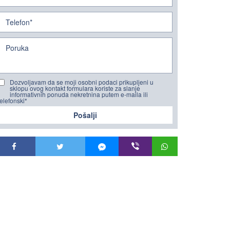
Dozvoljavam da se moji osobni podaci prikupljeni u
sklopu ovog kontakt formulara koriste za slanje
informativnih ponuda nekretnina putem e-maila ili
telefonski*
Pošalji