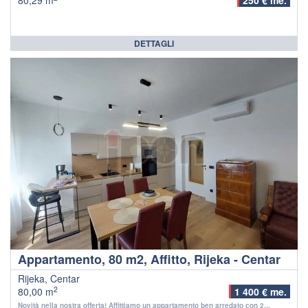
80,29 m
250 € me.
DETTAGLI
Appartamento, 80 m2, Affitto, Rijeka - Centar
Rijeka, Centar
2
80,00 m
1 400 € me.
Novità nella nostra offerta! Affittiamo un appartamento ben arredato con 2...