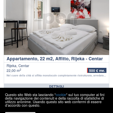
Appartamento, 22 m2, Affitto, Rijeka - Centar
Rijeka, Centar
2
22,00 m
500 € me.
Nel cuore della città si affitta monolocale completamente ristrutturato, arredato...
DETTAGLI
Questo sito Web sta lasciando "
cookie
" sul tuo computer ai fini
1
2
>
>>
della navigazione dei contenuti e della raccolta di statistiche di
utilizzo anonime. Usando questo sito web confermi di essere
d'accordo con questo.
Copyright © 2026 Ipon nekretnine