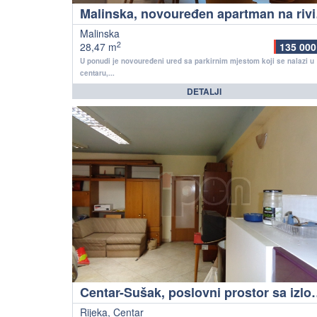
Malin
Malinska
2
28,47 m
135 000
U ponudi je novouređeni ured sa parkirnim mjestom koji se nalazi u
centaru,...
DETALJI
Centar-Sušak, poslovni prost
Rijeka, Centar