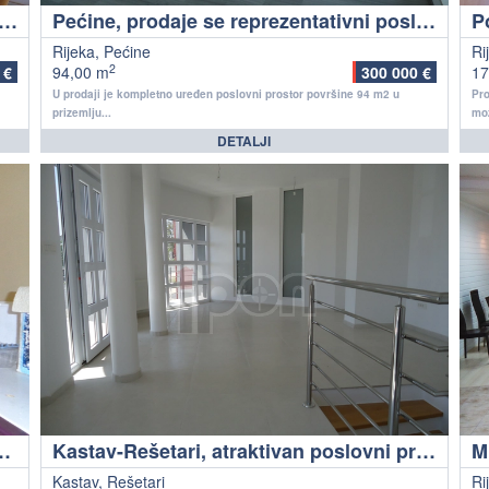
ska, novouređen apartman na rivi u centru
Pećine, prodaje se reprezentativni poslovni prostor sa posebnim ulazom
Rijeka, Pećine
Ri
2
 €
94,00 m
300 000 €
17
U prodaji je kompletno uređen poslovni prostor površine 94 m2 u
Pro
prizemlju...
mož
DETALJI
or sa izlogom i vlastitim parkingom!
Kastav-Rešetari, atraktivan poslovni prostor na više nivoa sa ulazom za invalide !
M
Kastav, Rešetari
Ri