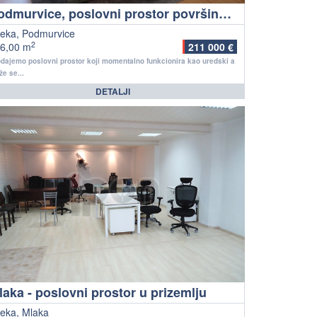
Podmurvice, poslovni prostor površine 176 m2 u prizemlju zgrade
jeka, Podmurvice
2
6,00 m
211 000 €
dajemo poslovni prostor koji momentalno funkcionira kao uredski a
e se...
DETALJI
laka - poslovni prostor u prizemlju
jeka, Mlaka