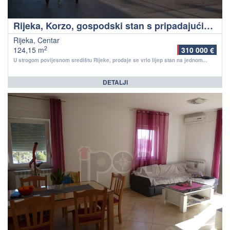
Rijeka, Korzo, gospodski stan s pripadajućim poslovnim uredom, izvrsna mikro lokacija!
Rijeka, Centar
2
124,15 m
310 000 €
U strogom povijesnom središtu Rijeke, prodaje se vrlo lijep stan na jednom...
DETALJI