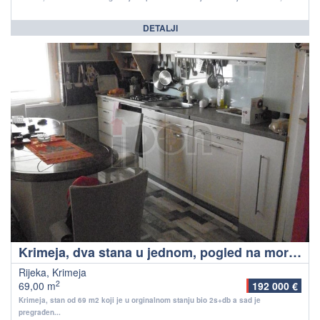
DETALJI
Krimeja, dva stana u jednom, pogled na more! Etažno grijanje !
Rijeka, Krimeja
2
69,00 m
192 000 €
Krimeja, stan od 69 m2 koji je u orginalnom stanju bio 2s+db a sad je
pregrađen...