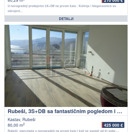
80,29 m
210 000 €
U novogradnji prodajemo 2S+DB na prvom katu . Kuhinja i blagovaonica su
odvojeni...
DETALJI
Rubeši, 3S+DB sa fantastičnim pogledom i okućnicom. Dovršen kompletno+kuhinja
Kastav, Rubeši
2
80,00 m
425 000 €
Rubeši, stan-etaža u novogradnji na prvom katu i koji se sastoji od tri sobe,...