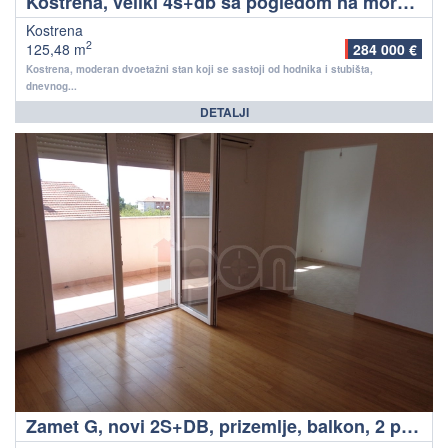
Kostrena, veliki 4s+db sa pogledom na more. !!!
Kostrena
2
125,48 m
284 000 €
Kostrena, moderan dvoetažni stan koji se sastoji od hodnika i stubišta,
dnevnog...
DETALJI
Zamet G, novi 2S+DB, prizemlje, balkon, 2 parkirna mjesta