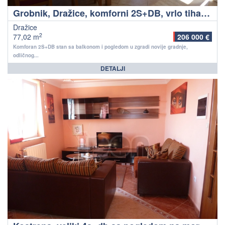
Grobnik, Dražice, komforni 2S+DB, vrlo tiha i intimna lokacija, novija gradnja!
Dražice
2
77,02 m
206 000 €
Komforan 2S+DB stan sa balkonom i pogledom u zgradi novije gradnje,
odličnog...
DETALJI