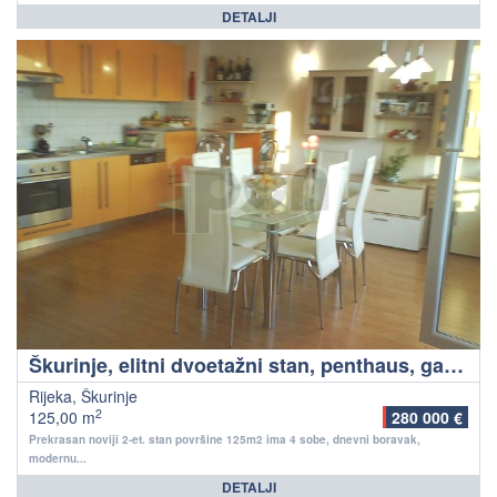
DETALJI
Škurinje, elitni dvoetažni stan, penthaus, garažno mjesto, lijep pogled na more
Rijeka, Škurinje
2
125,00 m
280 000 €
Prekrasan noviji 2-et. stan površine 125m2 ima 4 sobe, dnevni boravak,
modernu...
DETALJI