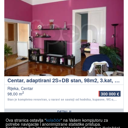
Centar, adaptirani 2S+DB stan, 98m2, 3.kat, odlična lokacija, u neposrednoj blizini samog središta grada!
Rijeka, Centar
2
98,00 m
300 000 €
Stan je kompletno renoviran, u naravi se sastoji od hodnika, kupaone, WC-a,...
DETALJI
Ova stranica ostavlja "
kolačiće
" na Vašem kompjutoru za
<<
<
1
2
3
4
5
6
potrebe navigacije i anonimizirane statistike pristupa.