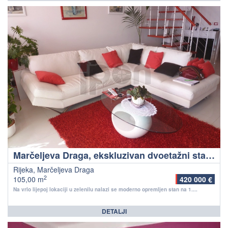
Marčeljeva Draga, ekskluzivan dvoetažni stan sa prekrasnim pogledom, garažom i 3 parkirna mjesta
Rijeka, Marčeljeva Draga
2
105,00 m
420 000 €
Na vrlo lijepoj lokaciji u zelenilu nalazi se moderno opremljen stan na 1....
DETALJI