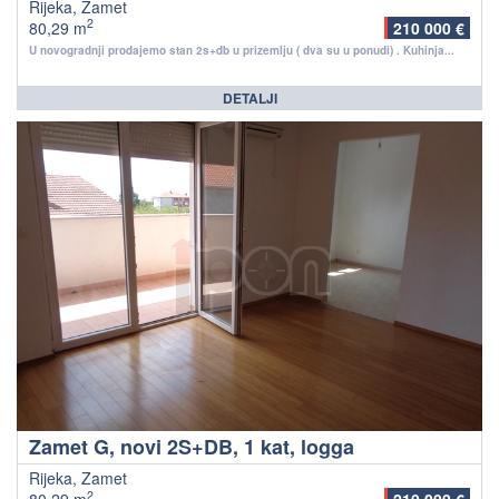
Rijeka, Zamet
2
80,29 m
210 000 €
U novogradnji prodajemo stan 2s+db u prizemlju ( dva su u ponudi) . Kuhinja...
DETALJI
Zamet G, novi 2S+DB, 1 kat, logga
Rijeka, Zamet
2