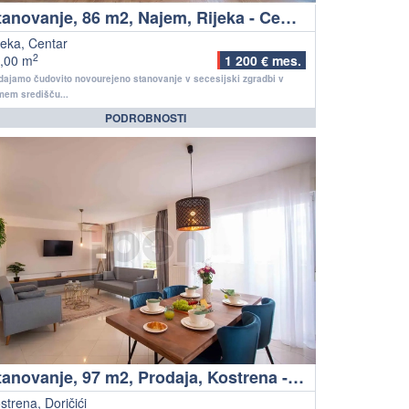
Stanovanje, 86 m2, Najem, Rijeka - Centar
jeka, Centar
2
,00 m
1 200 € mes.
ajamo čudovito novourejeno stanovanje v secesijski zgradbi v
em središču...
PODROBNOSTI
Stanovanje, 97 m2, Prodaja, Kostrena - Doričići
strena, Doričići