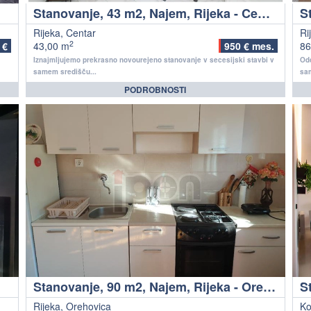
Stanovanje, 43 m2, Najem, Rijeka - Centar
Rijeka, Centar
Ri
2
 €
43,00 m
950 € mes.
86
Iznajmljujemo prekrasno novourejeno stanovanje v secesijski stavbi v
Odd
samem središču...
sam
PODROBNOSTI
Stanovanje, 90 m2, Najem, Rijeka - Orehovica
Rijeka, Orehovica
Ko