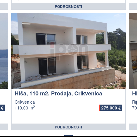
PODROBNOSTI
Hiša, 110 m2, Prodaja, Crikvenica
H
Crikvenica
Ri
2
 €
110,00 m
275 000 €
70
PODROBNOSTI