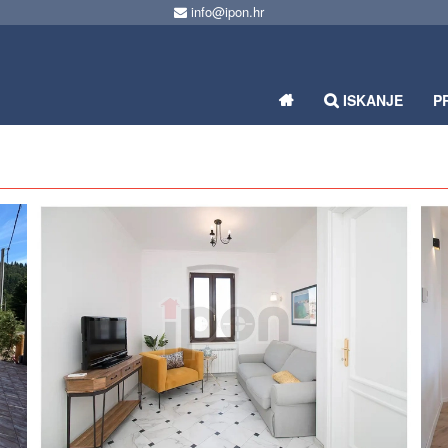
info@ipon.hr
ISKANJE
P