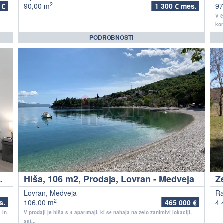
2
 €
90,00 m
1 300 € mes.
97
V č
kom
PODROBNOSTI
ijeka - Centar
Hiša, 106 m2, Prodaja, Lovran - Medveja
Lovran, Medveja
Ra
2
s.
106,00 m
465 000 €
4 
 in
V prodaji je hiša s 4 apartmaji, ki se nahaja na zelo zanimivi lokaciji,
saj...