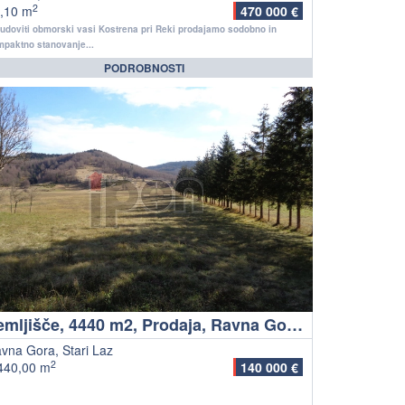
2
,10 m
470 000 €
udoviti obmorski vasi Kostrena pri Reki prodajamo sodobno in
paktno stanovanje...
PODROBNOSTI
Zemljišče, 4440 m2, Prodaja, Ravna Gora - Stari Laz
vna Gora, Stari Laz
2
440,00 m
140 000 €