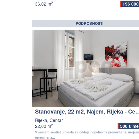
2
36,02 m
196 000
PODROBNOSTI
Stanovanje, 22 m2, Najem, R
Rijeka, Centar
2
22,00 m
500 € me
V samem središču mesta se oddaja popolnoma prenovljena, urejena
opremljena...