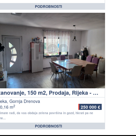
PODROBNOSTI
Stanovanje, 150 m2, Prodaja, Rijeka - Gornja Drenova
jeka, Gornja Drenova
2
0,16 m
250 000 €
imate radi, da vas obdaja zelena površina in gozd, hkrati pa ne
te...
PODROBNOSTI