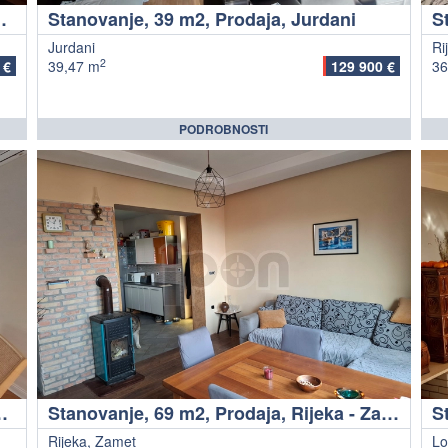
Rijeka - Podmurvice
Stanovanje, 39 m2, Prodaja, Jurdani
Jurdani
Ri
2
 €
39,47 m
129 900 €
36
PODROBNOSTI
aja, Rijeka - Centar
Stanovanje, 69 m2, Prodaja, Rijeka - Zamet
S
Rijeka, Zamet
Lo