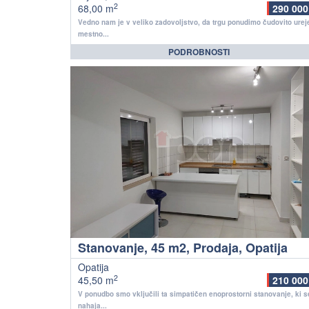
2
68,00 m
290 000
Vedno nam je v veliko zadovoljstvo, da trgu ponudimo čudovito urej
mestno...
PODROBNOSTI
Stanovanje, 45 m2, Prodaja, Opatija
Opatija
2
45,50 m
210 000
V ponudbo smo vključili ta simpatičen enoprostorni stanovanje, ki s
nahaja...