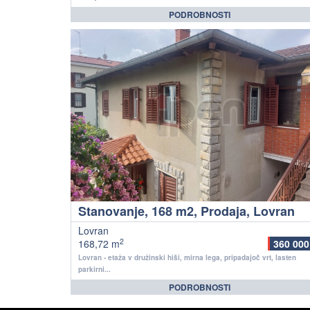
PODROBNOSTI
Stanovanje, 168 m2, Prodaja, Lovran
Lovran
2
168,72 m
360 000
Lovran - etaža v družinski hiši, mirna lega, pripadajoč vrt, lasten
parkirni...
PODROBNOSTI