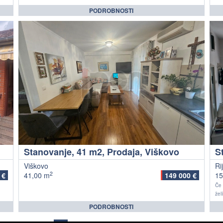
PODROBNOSTI
Stanovanje, 41 m2, Prodaja, Viškovo
Viškovo
Ri
2
 €
41,00 m
149 000 €
15
Če 
želi
PODROBNOSTI