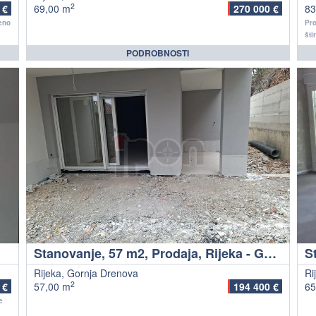
2
 €
69,00 m
270 000 €
83
eno
Pro
štir
PODROBNOSTI
Stanovanje, 57 m2, Prodaja, Rijeka - Gornja Drenova
Rijeka, Gornja Drenova
Ri
2
 €
57,00 m
194 400 €
65
e