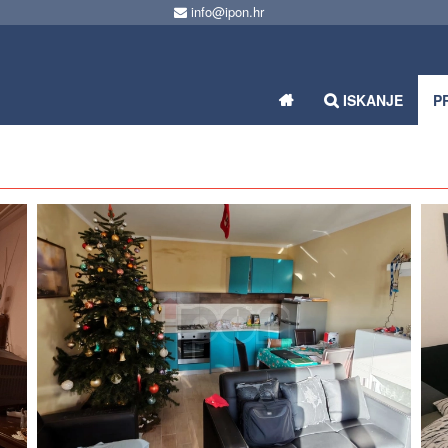
info@ipon.hr
ISKANJE
P