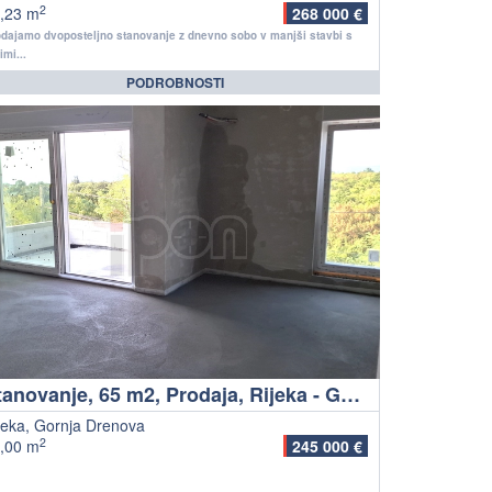
2
,23 m
268 000 €
dajamo dvoposteljno stanovanje z dnevno sobo v manjši stavbi s
imi...
PODROBNOSTI
Stanovanje, 65 m2, Prodaja, Rijeka - Gornja Drenova
jeka, Gornja Drenova
2
,00 m
245 000 €