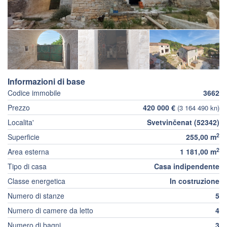
Informazioni di base
Codice immobile
3662
Prezzo
420 000 €
(3 164 490 kn)
Localita'
Svetvinčenat (52342)
2
Superficie
255,00 m
2
Area esterna
1 181,00 m
Tipo di casa
Casa indipendente
Classe energetica
In costruzione
Numero di stanze
5
Numero di camere da letto
4
Numero di bagni
3