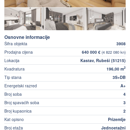
Osnovne informacije
Šifra objekta
3908
Prodajna cijena
640 000 €
(4 822 080 kn)
Lokacija
Kastav, Rubeši (51215)
2
Kvadratura
196,00 m
Tip stana
3S+DB
Energetski razred
A+
Broj soba
4
Broj spavaćih soba
3
Broj kupaonica
2
Kat opisno
Prizemlje
Broj etaža
Jednoetažni