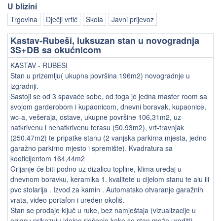
U blizini
Trgovina
Dječji vrtić
Škola
Javni prijevoz
Kastav-Rubeši, luksuzan stan u novogradnja
3S+DB sa okućnicom
KASTAV - RUBEŠI
Stan u prizemlju( ukupna površina 196m2) novogradnje u
izgradnji.
Sastoji se od 3 spavaće sobe, od toga je jedna master room sa
svojom garderobom i kupaonicom, dnevni boravak, kupaonice,
wc-a, vešeraja, ostave, ukupne površine 106,31m2, uz
natkrivenu i nenatkrivenu terasu (50.93m2), vrt-travnjak
(250.47m2) te pripatke stanu (2 vanjska parkirna mjesta, jedno
garažno parkirno mjesto i spremište). Kvadratura sa
koeficijentom 164,44m2
Grijanje će biti podno uz dizalicu topline, klima uređaj u
dnevnom boravku, keramika 1. kvalitete u cijelom stanu te alu ili
pvc stolarija . Izvod za kamin . Automatsko otvaranje garažnih
vrata, video portafon i uređen okoliš.
Stan se prodaje ključ u ruke, bez namještaja (vizualizacije u
oglasu prikazuju idejno rješenje kako se stan može urediti)