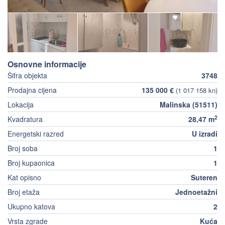
Osnovne informacije
Šifra objekta
3748
Prodajna cijena
135 000 €
(1 017 158 kn)
Lokacija
Malinska (51511)
2
Kvadratura
28,47 m
Energetski razred
U izradi
Broj soba
1
Broj kupaonica
1
Kat opisno
Suteren
Broj etaža
Jednoetažni
Ukupno katova
2
Vrsta zgrade
Kuća