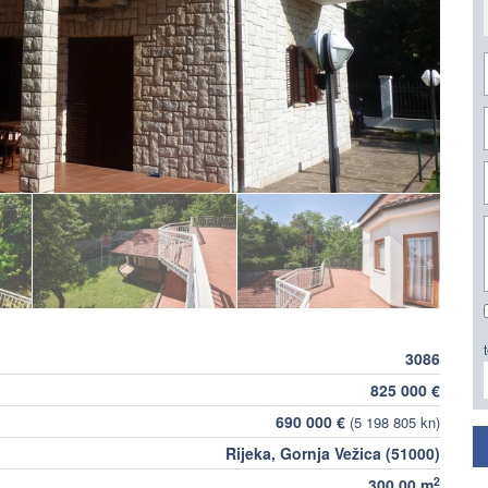
3086
825 000 €
690 000 €
(5 198 805 kn)
Rijeka, Gornja Vežica (51000)
2
300,00 m