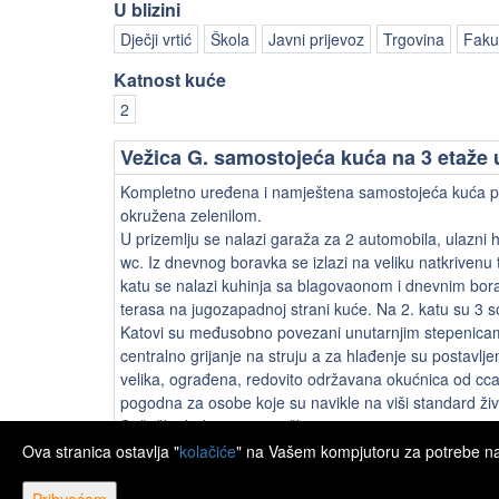
U blizini
Dječji vrtić
Škola
Javni prijevoz
Trgovina
Fakul
Katnost kuće
2
Vežica G. samostojeća kuća na 3 etaže 
Kompletno uređena i namještena samostojeća kuća p
okružena zelenilom.
U prizemlju se nalazi garaža za 2 automobila, ulazni
wc. Iz dnevnog boravka se izlazi na veliku natkrivenu t
katu se nalazi kuhinja sa blagovaonom i dnevnim bo
terasa na jugozapadnoj strani kuće. Na 2. katu su 3 
Katovi su međusobno povezani unutarnjim stepenicama
centralno grijanje na struju a za hlađenje su postavlj
velika, ograđena, redovito održavana okućnica od cc
pogodna za osobe koje su navikle na viši standard živ
Sušačka bolnica, trgovački centar...
Ova stranica ostavlja "
kolačiće
" na Vašem kompjutoru za potrebe navi