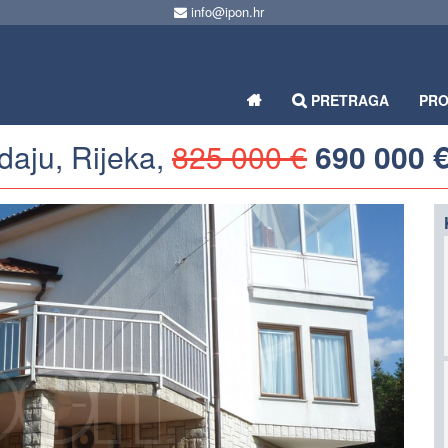
info@ipon.hr
PRETRAGA
PR
aju, Rijeka,
825 000 €
690 000 