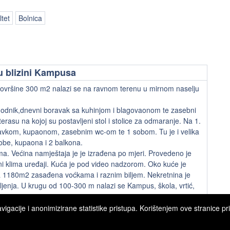
tet
Bolnica
u blizini Kampusa
ovršine 300 m2 nalazi se na ravnom terenu u mirnom naselju
 hodnik,dnevni boravak sa kuhinjom i blagovaonom te zasebni
erasu na kojoj su postavljeni stol i stolice za odmaranje. Na 1.
ravkom, kupaonom, zasebnim wc-om te 1 sobom. Tu je i velika
sobe, kupaona i 2 balkona.
. Većina namještaja je je izrađena po mjeri. Provedeno je
eni klima uređaji. Kuća je pod video nadzorom. Oko kuće je
a 1180m2 zasađena voćkama i raznim biljem. Nekretnina je
ljenja. U krugu od 100-300 m nalazi se Kampus, škola, vrtić,
gacije i anonimizirane statistike pristupa. Korištenjem ove stranice pri
Copyright © 2026 Ipon nekretnine