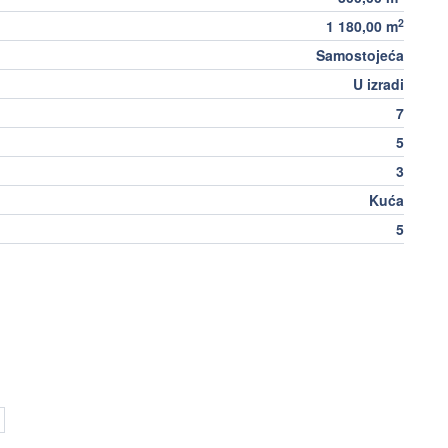
2
1 180,00 m
Samostojeća
U izradi
7
5
3
Kuća
5