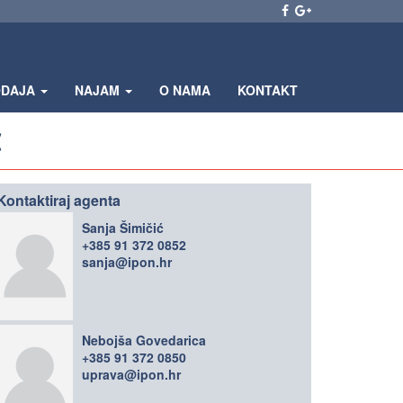
ODAJA
NAJAM
O NAMA
KONTAKT
€
Kontaktiraj agenta
Sanja Šimičić
+385 91 372 0852
sanja@ipon.hr
Nebojša Govedarica
+385 91 372 0850
uprava@ipon.hr