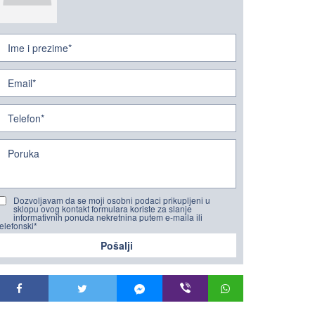
Dozvoljavam da se moji osobni podaci prikupljeni u
sklopu ovog kontakt formulara koriste za slanje
informativnih ponuda nekretnina putem e-maila ili
telefonski*
Pošalji