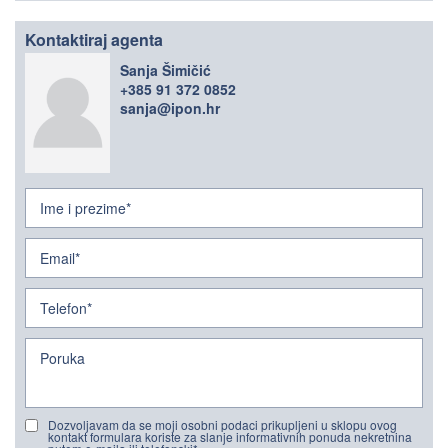
Kontaktiraj agenta
Sanja Šimičić
+385 91 372 0852
sanja@ipon.hr
Dozvoljavam da se moji osobni podaci prikupljeni u sklopu ovog
kontakt formulara koriste za slanje informativnih ponuda nekretnina