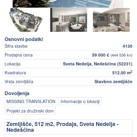
Osnovni podatki
Šifra stavbe
4130
Prodajna cena
59 000 €
(444 536 kn)
Lokacija
Sveta Nedelja, Nedešćina (52231)
2
Kvadratura
512,00 m
Vrsta zemljišča
Stavbno zemljišče
Dovoljenja
MISSING TRANSLATION
Informacije o lokaciji
Projekt za družinski dom
Zemljišče, 512 m2, Prodaja, Sveta Nedelja -
Nedešćina