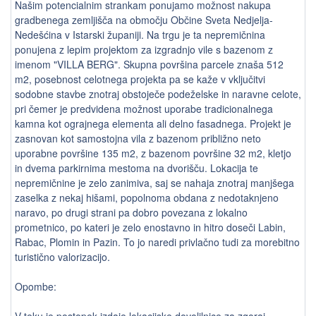
Našim potencialnim strankam ponujamo možnost nakupa
gradbenega zemljišča na območju Občine Sveta Nedjelja-
Nedešćina v Istarski županiji. Na trgu je ta nepremičnina
ponujena z lepim projektom za izgradnjo vile s bazenom z
imenom "VILLA BERG". Skupna površina parcele znaša 512
m2, posebnost celotnega projekta pa se kaže v vključitvi
sodobne stavbe znotraj obstoječe podeželske in naravne celote,
pri čemer je predvidena možnost uporabe tradicionalnega
kamna kot ograjnega elementa ali delno fasadnega. Projekt je
zasnovan kot samostojna vila z bazenom približno neto
uporabne površine 135 m2, z bazenom površine 32 m2, kletjo
in dvema parkirnima mestoma na dvorišču. Lokacija te
nepremičnine je zelo zanimiva, saj se nahaja znotraj manjšega
zaselka z nekaj hišami, popolnoma obdana z nedotaknjeno
naravo, po drugi strani pa dobro povezana z lokalno
prometnico, po kateri je zelo enostavno in hitro doseči Labin,
Rabac, Plomin in Pazin. To jo naredi privlačno tudi za morebitno
turistično valorizacijo.
Opombe:
V teku je postopek izdaje lokacijske dovolilnice za zgoraj