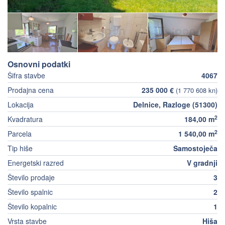
Osnovni podatki
Šifra stavbe
4067
Prodajna cena
235 000 €
(1 770 608 kn)
Lokacija
Delnice, Razloge (51300)
2
Kvadratura
184,00 m
2
Parcela
1 540,00 m
Tip hiše
Samostoječa
Energetski razred
V gradnji
Število prodaje
3
Število spalnic
2
Število kopalnic
1
Vrsta stavbe
Hiša