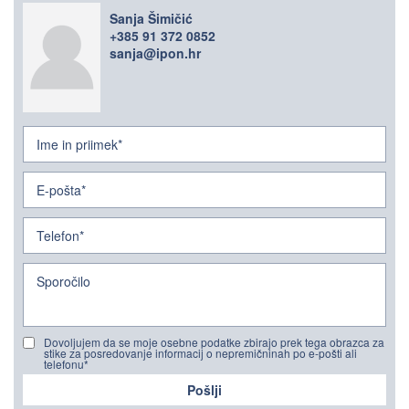
Sanja Šimičić
+385 91 372 0852
sanja@ipon.hr
Dovoljujem da se moje osebne podatke zbirajo prek tega obrazca za
stike za posredovanje informacij o nepremičninah po e-pošti ali
telefonu*
Pošlji