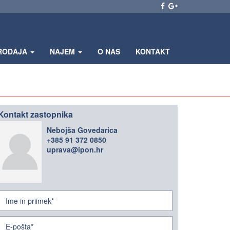
RODAJA
NAJEM
O NAS
KONTAKT
Kontakt zastopnika
Nebojša Govedarica
+385 91 372 0850
uprava@ipon.hr