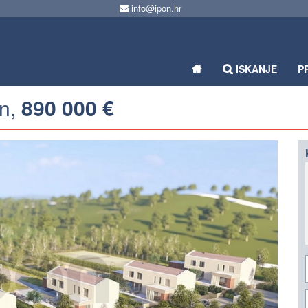
info@ipon.hr
ISKANJE
P
in,
890 000 €