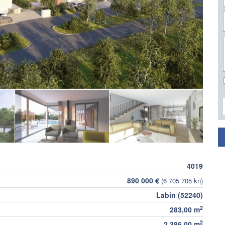
4019
890 000 €
(6 705 705 kn)
Labin (52240)
2
283,00 m
2
2 386,00 m