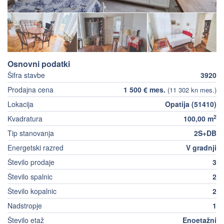
Osnovni podatki
Šifra stavbe
3920
Prodajna cena
1 500 € mes.
(11 302 kn mes.)
Lokacija
Opatija (51410)
2
Kvadratura
100,00 m
Tip stanovanja
2S+DB
Energetski razred
V gradnji
Število prodaje
3
Število spalnic
2
Število kopalnic
2
Nadstropje
1
Število etaž
Enoetažni