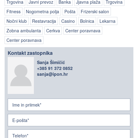
Trgovina
Javni prevoz
Banka
Jjavna plaža
Trgovina
Fitness
Nogometna polja
Pošta
Frizerski salon
Nočni klub
Restavracija
Casino
Bolnica
Lekarna
Zobna ambulanta
Cerkva
Center poravnava
Center poravnava
Kontakt zastopnika
Sanja Šimičić
+385 91 372 0852
sanja@ipon.hr