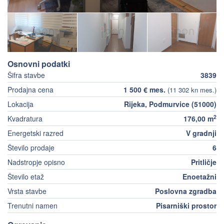
Osnovni podatki
Šifra stavbe
3839
Prodajna cena
1 500 € mes.
(11 302 kn mes.)
Lokacija
Rijeka, Podmurvice (51000)
2
Kvadratura
176,00 m
Energetski razred
V gradnji
Število prodaje
6
Nadstropje opisno
Pritličje
Število etaž
Enoetažni
Vrsta stavbe
Poslovna zgradba
Trenutni namen
Pisarniški prostor