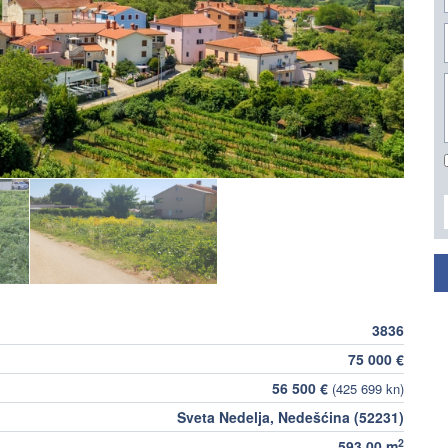
3836
75 000 €
56 500 €
(425 699 kn)
Sveta Nedelja, Nedešćina (52231)
2
593,00 m