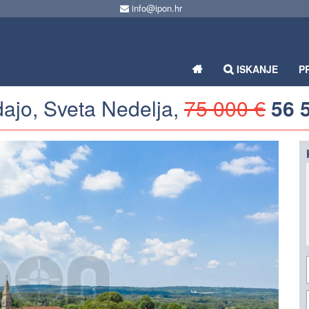
info@ipon.hr
ISKANJE
P
dajo, Sveta Nedelja,
75 000 €
56 