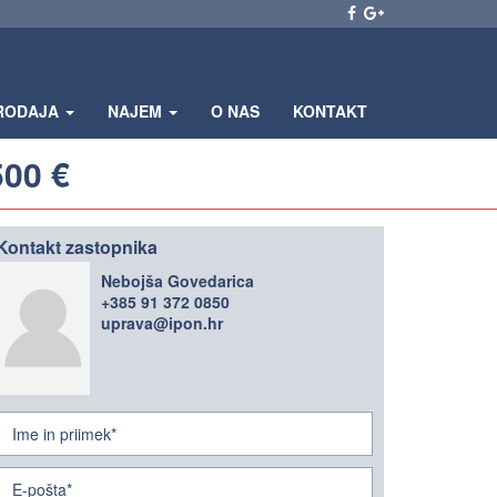
RODAJA
NAJEM
O NAS
KONTAKT
500 €
Kontakt zastopnika
Nebojša Govedarica
+385 91 372 0850
uprava@ipon.hr