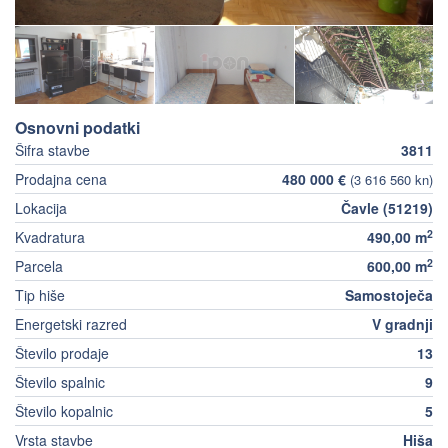
Osnovni podatki
Šifra stavbe
3811
Prodajna cena
480 000 €
(3 616 560 kn)
Lokacija
Čavle (51219)
2
Kvadratura
490,00 m
2
Parcela
600,00 m
Tip hiše
Samostoječa
Energetski razred
V gradnji
Število prodaje
13
Število spalnic
9
Število kopalnic
5
Vrsta stavbe
Hiša