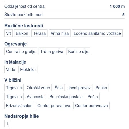
Oddaljenost od centra
1 000 m
Število parkirnih mest
5
Različne lastnosti
Vrt
Balkon
Terasa
Vrtna hiša
Ločeno sanitarno vozlišče
Ogrevanje
Centralno gretje
Trdna goriva
Kurilno olje
Inštalacije
Voda
Elektrika
V bližini
Trgovina
Otroški vrtec
Šola
Javni prevoz
Banka
Trgovina
Avtocesta
Bencinska postaja
Pošta
Frizerski salon
Center poravnava
Center poravnava
Nadstropja hiše
1