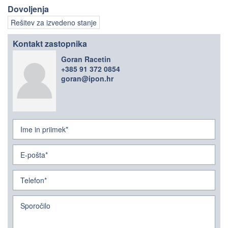
Dovoljenja
Rešitev za izvedeno stanje
Kontakt zastopnika
Goran Racetin
+385 91 372 0854
goran@ipon.hr