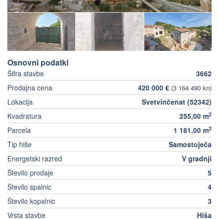
Osnovni podatki
Šifra stavbe
3662
Prodajna cena
420 000 €
(3 164 490 kn)
Lokacija
Svetvinčenat (52342)
2
Kvadratura
255,00 m
2
Parcela
1 181,00 m
Tip hiše
Samostoječa
Energetski razred
V gradnji
Število prodaje
5
Število spalnic
4
Število kopalnic
3
Vrsta stavbe
Hiša