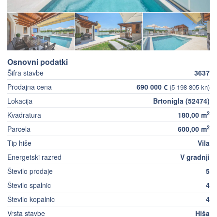
Osnovni podatki
Šifra stavbe
3637
Prodajna cena
690 000 €
(5 198 805 kn)
Lokacija
Brtonigla (52474)
2
Kvadratura
180,00 m
2
Parcela
600,00 m
Tip hiše
Vila
Energetski razred
V gradnji
Število prodaje
5
Število spalnic
4
Število kopalnic
4
Vrsta stavbe
Hiša