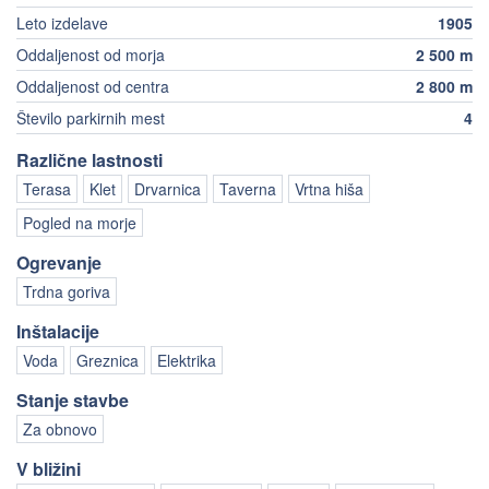
Leto izdelave
1905
Oddaljenost od morja
2 500 m
Oddaljenost od centra
2 800 m
Število parkirnih mest
4
Različne lastnosti
Terasa
Klet
Drvarnica
Taverna
Vrtna hiša
Pogled na morje
Ogrevanje
Trdna goriva
Inštalacije
Voda
Greznica
Elektrika
Stanje stavbe
Za obnovo
V bližini