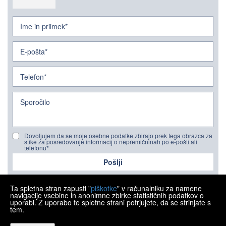
Dovoljujem da se moje osebne podatke zbirajo prek tega obrazca za
stike za posredovanje informacij o nepremičninah po e-pošti ali
telefonu*
Pošlji
Ta spletna stran zapusti "
piškotke
" v računalniku za namene
navigacije vsebine in anonimne zbirke statističnih podatkov o
uporabi. Z uporabo te spletne strani potrjujete, da se strinjate s
tem.
Copyright © 2026 Ipon nekretnine