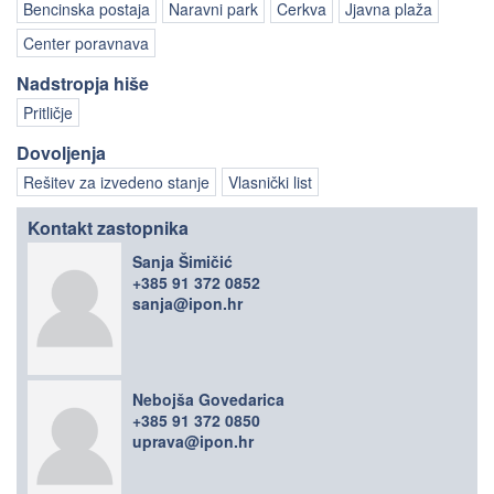
Bencinska postaja
Naravni park
Cerkva
Jjavna plaža
Center poravnava
Nadstropja hiše
Pritličje
Dovoljenja
Rešitev za izvedeno stanje
Vlasnički list
Kontakt zastopnika
Sanja Šimičić
+385 91 372 0852
sanja@ipon.hr
Nebojša Govedarica
+385 91 372 0850
uprava@ipon.hr