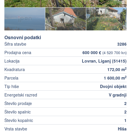
Osnovni podatki
Šifra stavbe
3286
Prodajna cena
600 000 €
(4 520 700 kn)
Lokacija
Lovran, Liganj (51415)
2
Kvadratura
172,00 m
2
Parcela
1 600,00 m
Tip hiše
Dvojni objekt
Energetski razred
V gradnji
Število prodaje
2
Število spalnic
2
Število kopalnic
1
Vrsta stavbe
Hiša