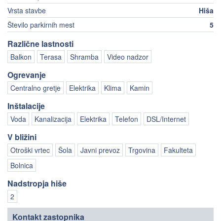
Vrsta stavbe
Hiša
Število parkirnih mest
5
Različne lastnosti
Balkon
Terasa
Shramba
Video nadzor
Ogrevanje
Centralno gretje
Elektrika
Klima
Kamin
Inštalacije
Voda
Kanalizacija
Elektrika
Telefon
DSL/Internet
V bližini
Otroški vrtec
Šola
Javni prevoz
Trgovina
Fakulteta
Bolnica
Nadstropja hiše
2
Kontakt zastopnika