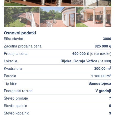
Osnovni podatki
Šifra stavbe
3086
Začetna prodajna cena
825 000 €
Prodajna cena
690 000 €
(5 198 805 kn)
Lokacija
Rijeka, Gornja Vežica (51000)
2
Kvadratura
300,00 m
2
Parcela
1 180,00 m
Tip hiše
Samostoječa
Energetski razred
V gradnji
Število prodaje
7
Število spalnic
5
Število kopalnic
3