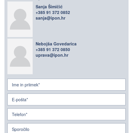
Sanja Šimičić
+385 91 372 0852
sanja@ipon.hr
Nebojša Govedarica
+385 91 372 0850
uprava@ipon.hr