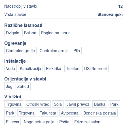
Nadstropij v stavbi
12
Vrsta stavbe
Stanovanjski
Različne lastnosti
Dvigalo
Balkon
Pogled na morje
Ogrevanje
Centralno gretje
Centralno gretje
Plin
Inštalacije
Voda
Kanalizacija
Elektrika
Telefon
DSL/Internet
Orijentacija v stavbi
Jug
Zahod
V bližini
Trgovina
Otroški vrtec
Šola
Javni prevoz
Banka
Park
Park
Trgovina
Fakulteta
Avtocesta
Bencinska postaja
Fitness
Nogometna polja
Pošta
Frizerski salon