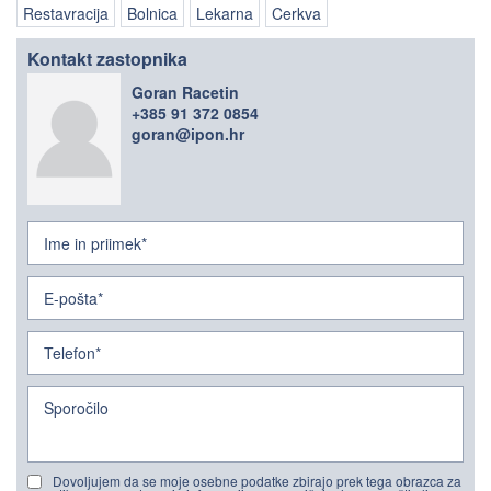
Restavracija
Bolnica
Lekarna
Cerkva
Kontakt zastopnika
Goran Racetin
+385 91 372 0854
goran@ipon.hr
Dovoljujem da se moje osebne podatke zbirajo prek tega obrazca za