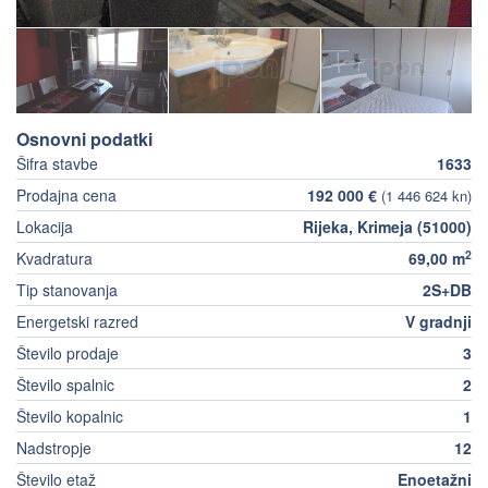
Osnovni podatki
Šifra stavbe
1633
Prodajna cena
192 000 €
(1 446 624 kn)
Lokacija
Rijeka, Krimeja (51000)
2
Kvadratura
69,00 m
Tip stanovanja
2S+DB
Energetski razred
V gradnji
Število prodaje
3
Število spalnic
2
Število kopalnic
1
Nadstropje
12
Število etaž
Enoetažni