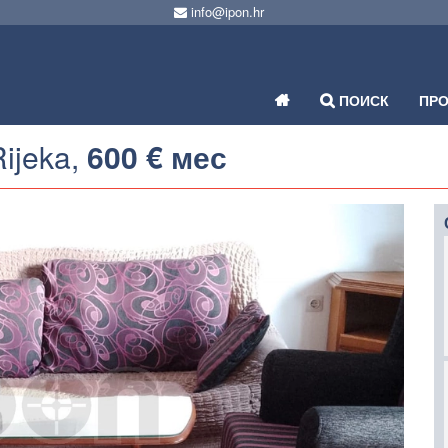
info@ipon.hr
ПОИСК
ПР
Rijeka,
600 € мес