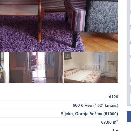
4126
600 € мес
(4 521 kn мес)
Rijeka, Gornja Vežica (51000)
2
67,00 m
3-к