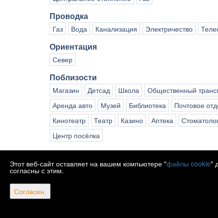
Проводка
Газ
Вода
Канализация
Электричество
Теле
Ориентация
Север
Поблизости
Магазин
Детсад
Школа
Общественный транс
Аренда авто
Музей
Библиотека
Почтовое от
Кинотеатр
Театр
Казино
Аптека
Стоматолог
Центр посёлка
Документация
Этот веб-сайт оставляет на вашем компьютере "
файлы cookie
" 
Свидетельство о праве собственности
согласны с этим.
Согласен.
Web Desi