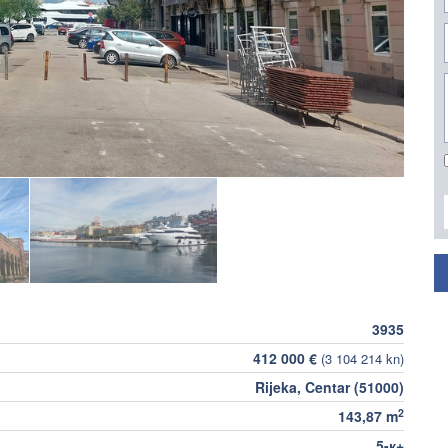
3935
412 000 €
(3 104 214 kn)
Rijeka, Centar (51000)
2
143,87 m
5-к+