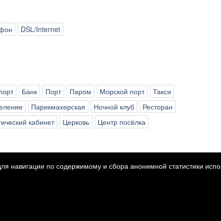
фон
DSL/Internet
порт
Банк
Порт
Паром
Морской порт
Такси
деление
Парикмахерская
Ночной клуб
Ресторан
ический кабинет
Церковь
Центр посёлка
для навигации по содержимому и сбора анонимной статистики испол
Copyright © 2026 Ipon nekretnine
Фиксированный курс конвертации 1 EUR = 7,53450 HRK
gn & Powered by
i
Real
One
-
Программное обеспечение для управления недви