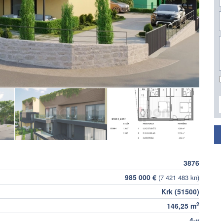
3876
985 000 €
(7 421 483 kn)
Krk (51500)
2
146,25 m
4-к