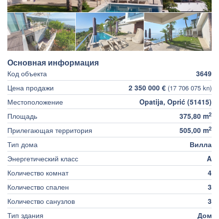
Основная информация
Код объекта
3649
Цена продажи
2 350 000 €
(17 706 075 kn)
Местоположение
Opatija, Oprić (51415)
2
Площадь
375,80 m
2
Прилегающая территория
505,00 m
Тип дома
Вилла
Энергетический класс
A
Количество комнат
4
Количество спален
3
Количество санузлов
3
Тип здания
Дом