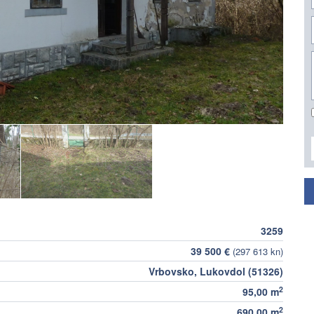
3259
39 500 €
(297 613 kn)
Vrbovsko, Lukovdol (51326)
2
95,00 m
2
690,00 m