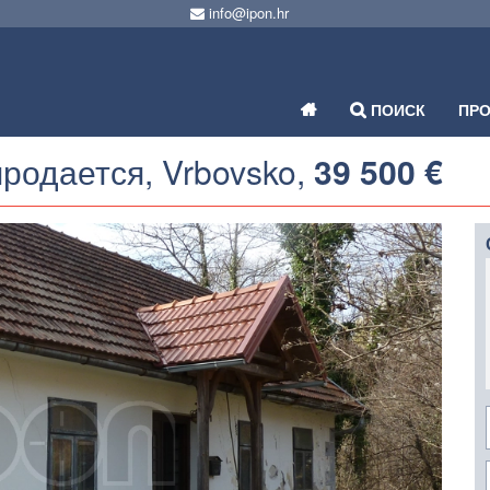
info@ipon.hr
ПОИСК
ПР
родается, Vrbovsko,
39 500 €