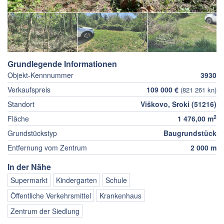
Grundlegende Informationen
Objekt-Kennnummer
3930
Verkaufspreis
109 000 €
(821 261 kn)
Standort
Viškovo, Sroki (51216)
2
Fläche
1 476,00 m
Grundstückstyp
Baugrundstück
Entfernung vom Zentrum
2 000 m
In der Nähe
Supermarkt
Kindergarten
Schule
Öffentliche Verkehrsmittel
Krankenhaus
Zentrum der Siedlung