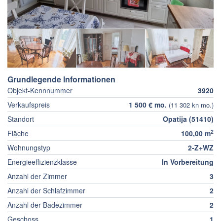
Grundlegende Informationen
Objekt-Kennnummer
3920
Verkaufspreis
1 500 € mo.
(11 302 kn mo.)
Standort
Opatija (51410)
2
Fläche
100,00 m
Wohnungstyp
2-Z+WZ
Energieeffizienzklasse
In Vorbereitung
Anzahl der Zimmer
3
Anzahl der Schlafzimmer
2
Anzahl der Badezimmer
2
Geschoss
1