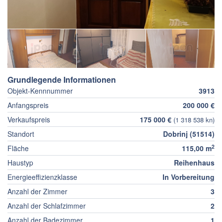
Grundlegende Informationen
Objekt-Kennnummer
3913
Anfangspreis
200 000 €
Verkaufspreis
175 000 €
(1 318 538 kn)
Standort
Dobrinj (51514)
2
Fläche
115,00 m
Haustyp
Reihenhaus
Energieeffizienzklasse
In Vorbereitung
Anzahl der Zimmer
3
Anzahl der Schlafzimmer
2
Anzahl der Badezimmer
1