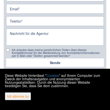
Ich erlaube dass meine persönlichen Daten über dieses
Kontaktformular für die Weiterleitung von Immobilieninformationen
per E-Mail oder Telefon gesammelt werden*
Sende
Diese Website hinterlässt "
Cookies
" auf Ihrem Computer zum
Zweck der Inhaltsnavigation und anonymisierten
Nutzungsstatistiken. Durch die Nutzung dieser Website
bestätigen Sie, dass Sie dem zustimmen.
Copyright © 2026 Ipon nekretnine
Ich stimme zu
Fester Umrechnungskurs 1 EUR = 7,53450 HRK
Web Design & Powered by
i
Real
One
-
Immobilien Management
Software
.