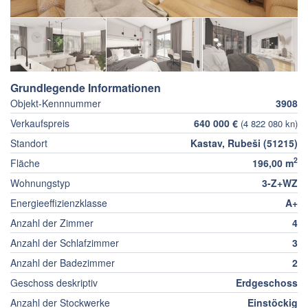
Grundlegende Informationen
Objekt-Kennnummer
3908
Verkaufspreis
640 000 €
(4 822 080 kn)
Standort
Kastav, Rubeši (51215)
2
Fläche
196,00 m
Wohnungstyp
3-Z+WZ
Energieeffizienzklasse
A+
Anzahl der Zimmer
4
Anzahl der Schlafzimmer
3
Anzahl der Badezimmer
2
Geschoss deskriptiv
Erdgeschoss
Anzahl der Stockwerke
Einstöckig