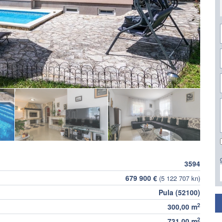
3594
679 900 €
(5 122 707 kn)
Pula (52100)
2
300,00 m
2
731,00 m