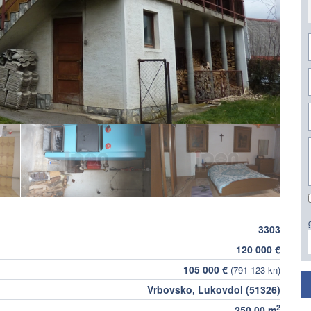
3303
120 000 €
105 000 €
(791 123 kn)
Vrbovsko, Lukovdol (51326)
2
250,00 m