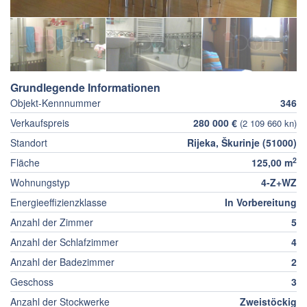
Grundlegende Informationen
Objekt-Kennnummer
346
Verkaufspreis
280 000 €
(2 109 660 kn)
Standort
Rijeka, Škurinje (51000)
2
Fläche
125,00 m
Wohnungstyp
4-Z+WZ
Energieeffizienzklasse
In Vorbereitung
Anzahl der Zimmer
5
Anzahl der Schlafzimmer
4
Anzahl der Badezimmer
2
Geschoss
3
Anzahl der Stockwerke
Zweistöckig